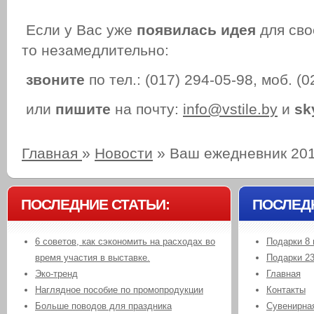
Если у Вас уже
появилась идея
для сво
то незамедлительно:
звоните
по тел.: (017) 294-05-98, моб. (
или
пишите
на почту:
info@vstile.by
и
sk
Главная
»
Новости
»
Ваш ежедневник 20
ПОСЛЕДНИЕ СТАТЬИ:
ПОСЛЕД
6 советов, как сэкономить на расходах во
Подарки 8 
время участия в выставке.
Подарки 2
Эко-тренд
Главная
Наглядное пособие по промопродукции
Контакты
Больше поводов для праздника
Сувенирная