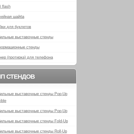
 flash
кейная шайба
йки для буклетов
ильные выставочные стенды
ормационные стенды
нер (протирка) для телефона
ИП СТЕНДОВ
ильные выставочные стенды Pop-Up
ible
ильные выставочные стенды Pop-Up
ильные выставочные стенды Fold-Up
ильные выставочные стенды Roll-Up