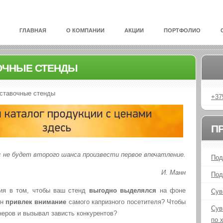
ГЛАВНАЯ
О КОМПАНИИ
АКЦИИ
ПОРТФОЛИО
ОЧНЫЕ СТЕНДЫ
ставочные стенды
+37
П
с не будет второго шанса произвести первое впечатление.
Под
И. Манн
Под
я в том, чтобы ваш стенд
выгодно выделялся
на фоне
Сув
он
привлек внимание
самого капризного посетителя? Чтобы
Сув
неров и вызывал зависть конкурентов?
по 