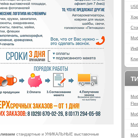
USB
Хок
Сто
Моб
Инф
Кли
Т
Моб
Flex
Моб
Моб
вливаем
стандартные и УНИКАЛЬНЫЕ выставочные
Моб