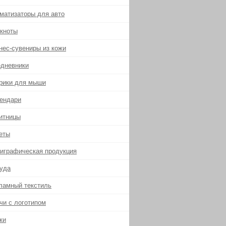
матизаторы для авто
кноты
нес-сувениры из кожи
дневники
рики для мыши
ендари
итницы
еты
играфическая продукция
уда
ламный текстиль
чи с логотипом
ки