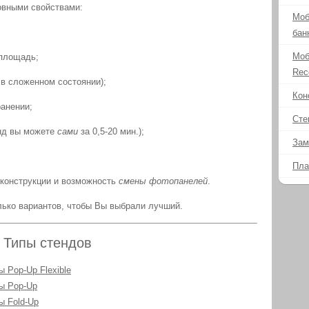
овными свойствами:
Моб
бан
Моб
площадь;
Rec
 в сложенном состоянии);
Кон
ранении;
Сте
нд вы можете
сами
за 0,5-20 мин.);
Зам
Пла
конструкции и возможность
смены фотопанелей
.
ько вариантов, чтобы Вы выбрали лучший.
Типы стендов
 Pop-Up Flexible
ы Pop-Up
ы Fold-Up