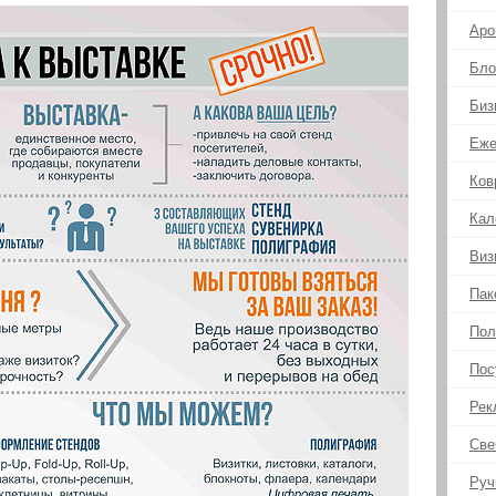
Аро
Бло
Биз
Еже
Ков
Кал
Виз
Пак
Пол
Пос
Рек
Све
Руч