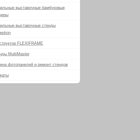
ильные выставочные бамбуковые
неры
ильные выставочные стенды
eption
структор FLEXIFRAME
нды MultiMaster
ена фотопанелей и ремонт стендов
каты