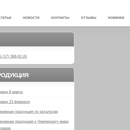
СТАТЬИ
НОВОСТИ
КОНТАКТЫ
ОТЗЫВЫ
НОВИНКИ
5 (17) 388-02-26
РОДУКЦИЯ
арки 8 марта
арки 23 февраля
енирная продукция по каталогам
енирная продукция к Чемпионату мира
хоккею