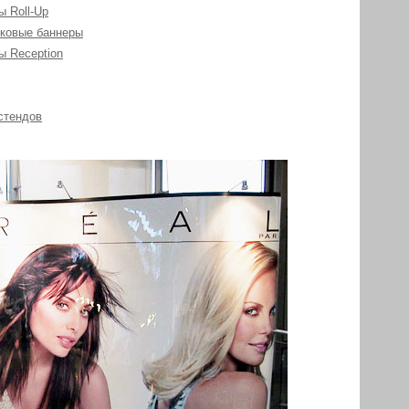
 Roll-Up
ковые баннеры
 Reception
стендов