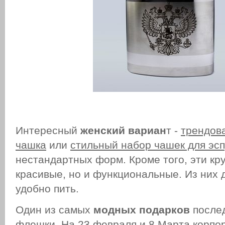
Интересный
женский вариан
т -
трендов
чашка
или
стильный набор чашек для эспр
нестандартных форм. Кроме того, эти кру
красивые, но и функциональные. Из них 
удобно пить.
Один из самых
модных подарков
послед
флешки. На 23 февраля и 8 Марта корпо