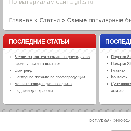
По материалам сайта gifts.ru
Главная
»
Статьи
»
Самые популярные б
ПОСЛЕДНИЕ СТАТЬИ:
ПОСЛЕД
6 советов, как сэкономить на расходах во
Подарки 8 
время участия в выставке.
Подарки 2
Эко-тренд
Главная
Наглядное пособие по промопродукции
Контакты
Больше поводов для праздника
Сувенирная
Подарки для красоты
хоккею
В СТИЛЕ бай • ©2008-2014