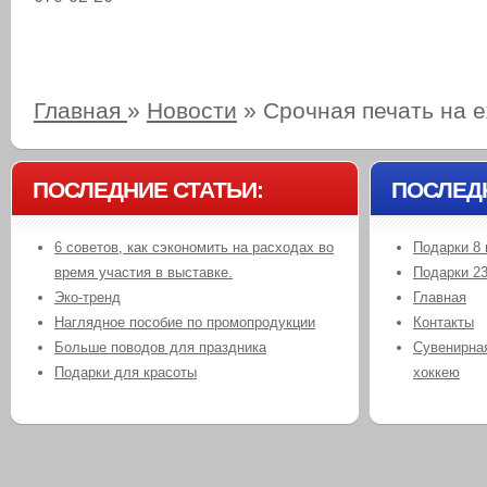
Главная
»
Новости
»
Срочная печать на 
ПОСЛЕДНИЕ СТАТЬИ:
ПОСЛЕД
6 советов, как сэкономить на расходах во
Подарки 8 
время участия в выставке.
Подарки 2
Эко-тренд
Главная
Наглядное пособие по промопродукции
Контакты
Больше поводов для праздника
Сувенирная
Подарки для красоты
хоккею