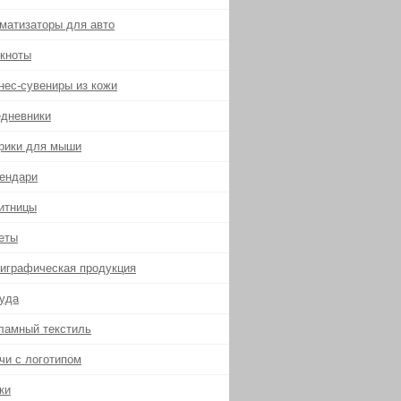
матизаторы для авто
кноты
нес-сувениры из кожи
дневники
рики для мыши
ендари
итницы
еты
играфическая продукция
уда
ламный текстиль
чи с логотипом
ки