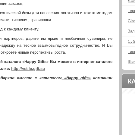
Лаз
ния заказов;
Тер
ехнической базы для нанесения логотипов и текста методом
чати, тиснения, гравировки.
Gla
д к каждому клиенту.
Зал
и партнеров, дарите им яркие и необычные сувениры, не
Суб
надежду на тесное взаимовыгодное сотрудничество. И Вы
Тис
 откроете новые перспективы роста.
 каталога «Happy Gifts» Вы можете в интернет-каталоге
Шир
сылке:
http://vstile.gift.su
одарков вместе с каталогом
«
Happy
gifts
»
компании
К