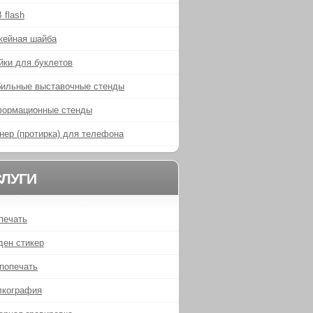
 flash
кейная шайба
йки для буклетов
ильные выставочные стенды
ормационные стенды
нер (протирка) для телефона
СЛУГИ
печать
ден стикер
попечать
кография