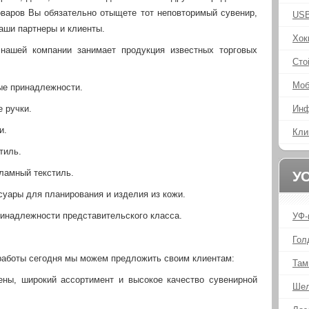
оваров Вы обязательно отыщете тот неповторимый сувенир,
USB
аши партнеры и клиенты.
Хок
 нашей компании занимает продукция известных торговых
Сто
Моб
е принадлежности.
 ручки.
Инф
и.
Кли
тиль.
ламный
текстиль
.
У
ссуары для планирования и изделия из кожи.
инадлежности представительского класса.
УФ-
Гол
работы сегодня мы можем предложить своим клиентам:
Там
ены, широкий ассортимент и высокое качество сувенирной
Шел