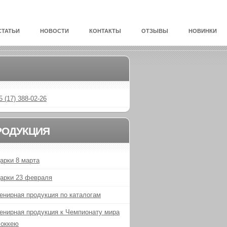
СТАТЬИ
НОВОСТИ
КОНТАКТЫ
ОТЗЫВЫ
НОВИНКИ
5 (17) 388-02-26
РОДУКЦИЯ
арки 8 марта
арки 23 февраля
енирная продукция по каталогам
енирная продукция к Чемпионату мира
хоккею