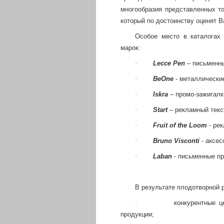
многообразия представленных т
который по достоинству оценят В
Особое место в каталогах
марок:
·
Lecce Pen
– письменны
·
BeOne
- металлические
·
Iskra
– промо-зажигалк
·
Start
– рекламный текс
·
Fruit of the Loom
-
рек
·
Bruno Visconti
- аксе
·
Laban
- письменные пр
В результате плодотворной 
·
конкурентные ц
продукции;