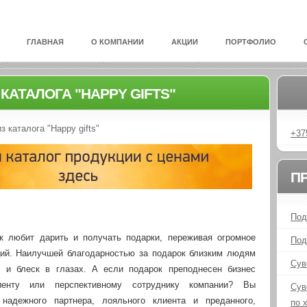
ГЛАВНАЯ
О КОМПАНИИ
АКЦИИ
ПОРТФОЛИО
КАТАЛОГА "HAPPY GIFTS"
 каталога "Happy gifts"
+37
П
Под
к любит дарить и получать подарки, переживая огромное
Под
ий. Наилучшей благодарностью за подарок близким людям
Сув
 и блеск в глазах. А если подарок преподнесен бизнес
лиенту или перспективному сотруднику компании? Вы
Сув
надежного партнера, лояльного клиента и преданного,
по 