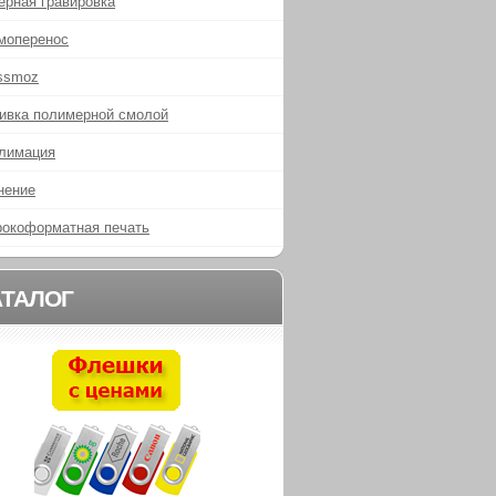
ерная гравировка
моперенос
ssmoz
ивка полимерной смолой
лимация
нение
окоформатная печать
АТАЛОГ