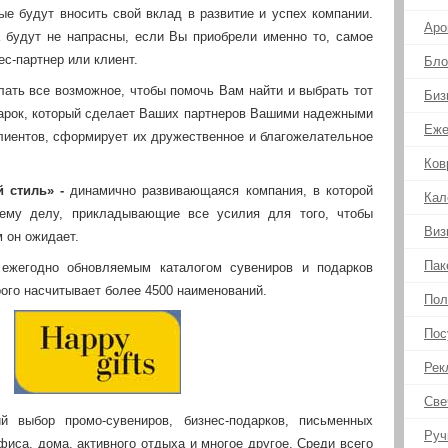
ые будут вносить свой вклад в развитие и успех компании.
Аро
 будут не напрасны, если Вы приобрели именно то, самое
ес-партнер или клиент.
Бло
ать все возможное, чтобы помочь Вам найти и выбрать тот
Биз
арок, который сделает Ваших партнеров Вашими надежными
Еже
лиентов, сформирует их дружественное и благожелательное
Ков
й стиль» -
динамично развивающаяся компания, в которой
Кал
ему делу, прикладывающие все усилия для того, чтобы
Виз
 он ожидает.
Пак
ежегодно обновляемым каталогом сувениров и подарков
рого насчитывает более 4500 наименований.
Пол
Пос
Рек
Све
 выбор промо-сувениров, бизнес-подарков, письменных
Руч
иса, дома, активного отдыха и многое другое. Среди всего