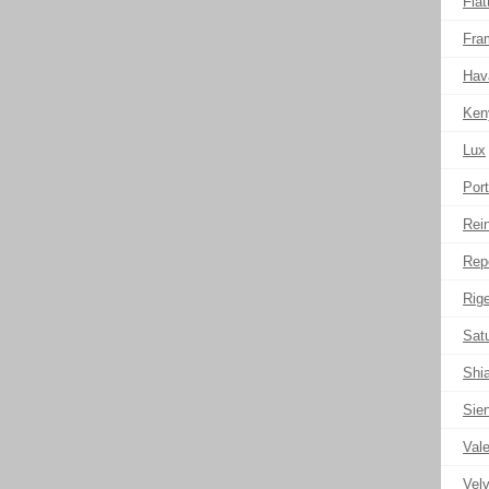
Flat
Fra
Hav
Ken
Lux
Port
Rei
Rep
Rige
Sat
Shi
Sie
Val
Velv