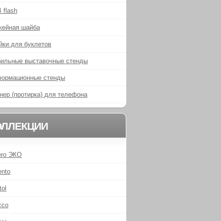
 flash
кейная шайба
йки для буклетов
ильные выставочные стенды
ормационные стенды
нер (протирка) для телефона
ОЛЛЕКЦИИ
ero ЭКО
ento
tol
cco