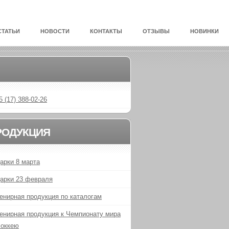
СТАТЬИ
НОВОСТИ
КОНТАКТЫ
ОТЗЫВЫ
НОВИНКИ
5 (17) 388-02-26
РОДУКЦИЯ
арки 8 марта
арки 23 февраля
енирная продукция по каталогам
енирная продукция к Чемпионату мира
хоккею