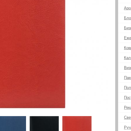
Аро
Бло
Биз
Еже
Ков
Кал
Виз
Пак
Пол
Пос
Рек
Све
Руч