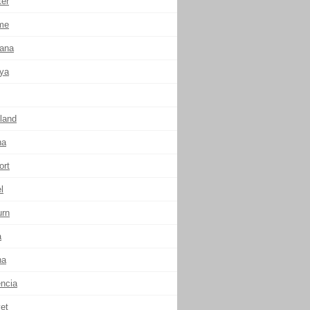
ter
me
ana
ya
land
na
ort
l
urn
a
na
encia
et