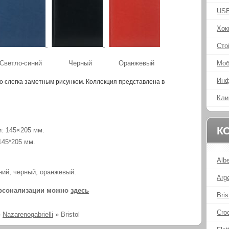
USB
Хок
Сто
Моб
тло-синий Черный Оранжевый
Инф
со слегка заметным рисунком. Коллекция представлена в
Кли
К
: 145×205 мм.
145*205 мм.
Alb
ний, черный, оранжевый.
Arg
ерсонализации можно
здесь
Bris
Cro
»
Nazarenogabrielli
»
Bristol