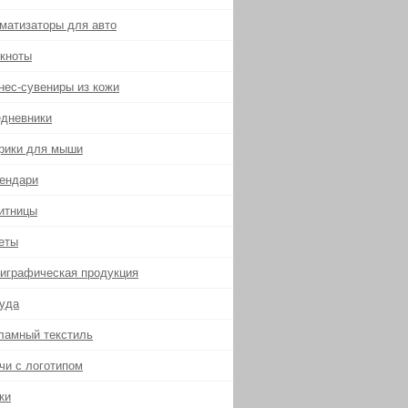
матизаторы для авто
кноты
нес-сувениры из кожи
дневники
рики для мыши
ендари
итницы
еты
играфическая продукция
уда
ламный текстиль
чи с логотипом
ки