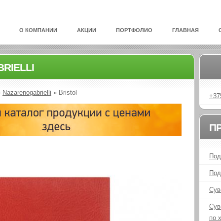
О КОМПАНИИ
АКЦИИ
ПОРТФОЛИО
ГЛАВНАЯ
RIELLI
»
Nazarenogabrielli
»
Bristol
+37
П
Под
Под
Сув
Сув
по 