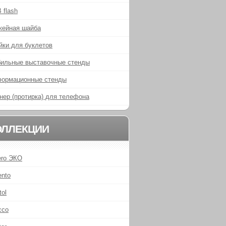
 flash
кейная шайба
йки для буклетов
ильные выставочные стенды
ормационные стенды
нер (протирка) для телефона
ОЛЛЕКЦИИ
ero ЭКО
ento
tol
cco