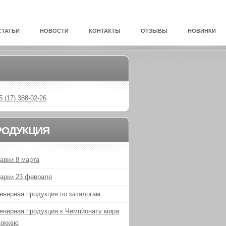
СТАТЬИ
НОВОСТИ
КОНТАКТЫ
ОТЗЫВЫ
НОВИНКИ
5 (17) 388-02-26
РОДУКЦИЯ
арки 8 марта
арки 23 февраля
енирная продукция по каталогам
енирная продукция к Чемпионату мира
хоккею