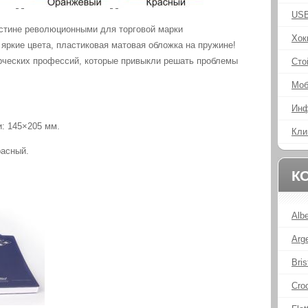
USB
стине революционными для торговой марки
Хок
 яркие цвета, пластиковая матовая обложка на пружине!
рческих профессий, которые привыкли решать проблемы
Сто
Моб
Инф
: 145×205 мм.
Кли
расный.
К
Alb
Arg
Bris
Cro