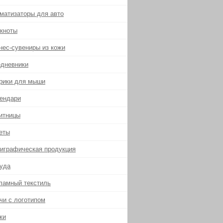
матизаторы для авто
кноты
нес-сувениры из кожи
дневники
рики для мыши
ендари
итницы
еты
играфическая продукция
уда
ламный текстиль
чи с логотипом
ки