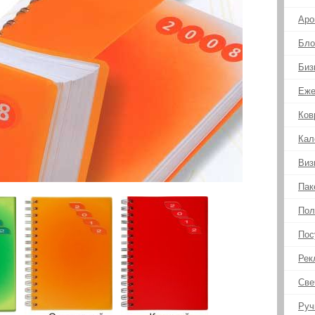
Аро
Бло
Биз
Еже
Ков
Кал
Виз
Пак
Пол
Пос
Рек
Све
Руч