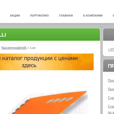
АКЦИИ
ПОРТФОЛИО
ГЛАВНАЯ
О КОМПАНИИ
LI
»
Nazarenogabrielli
»
Lux
+37
П
Под
Под
Сув
Сув
по 