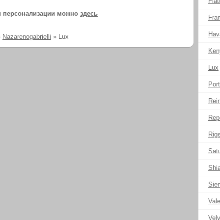
Flat
и персонализации можно
здесь
Fra
Hav
»
Nazarenogabrielli
»
Lux
Ken
Lux
Port
Rei
Rep
Rige
Sat
Shi
Sie
Val
Velv