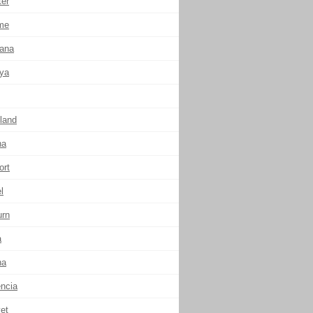
ter
me
ana
ya
land
na
ort
l
urn
a
na
encia
et