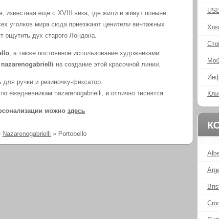
USB
е, известная еще с XVIII века, где жили и живут поныне
всех уголков мира сюда приезжают ценители винтажных
Хок
ят ощутить дух старого Лондона.
Сто
llo
, а также постоянное использование художниками
Моб
и
nazarenogabrielli
на создание этой красочной линии.
Инф
 для ручки и резиночку-фиксатор.
 ежедневникам nazarenogabrielli, и отлично тиснятся.
Кли
ерсонализации можно
здесь
К
»
Nazarenogabrielli
»
Portobello
Alb
Arg
Bris
Cro