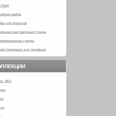
 flash
кейная шайба
йки для буклетов
ильные выставочные стенды
ормационные стенды
нер (протирка) для телефона
ОЛЛЕКЦИИ
ero ЭКО
ento
tol
cco