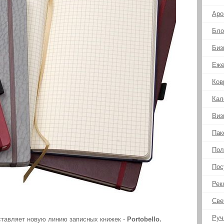
Аро
Бло
Биз
Еже
Ков
Кал
Виз
Пак
Пол
Пос
Рек
Све
Руч
тавляет новую линию записных книжек -
Portobello.