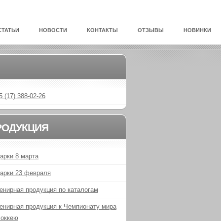
СТАТЬИ
НОВОСТИ
КОНТАКТЫ
ОТЗЫВЫ
НОВИНКИ
5 (17) 388-02-26
РОДУКЦИЯ
арки 8 марта
арки 23 февраля
енирная продукция по каталогам
енирная продукция к Чемпионату мира
хоккею