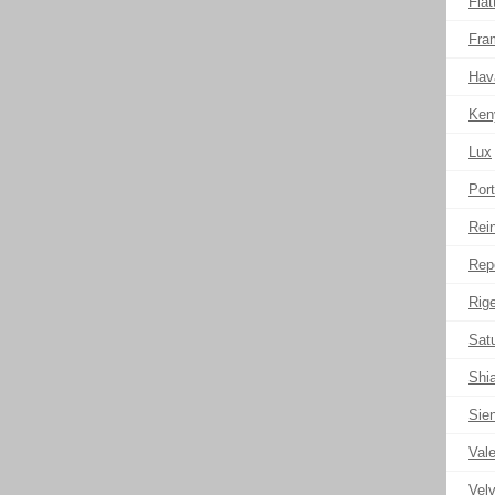
Flat
Fra
Hav
Ken
Lux
Port
Rei
Rep
Rige
Sat
Shi
Sie
Val
Velv