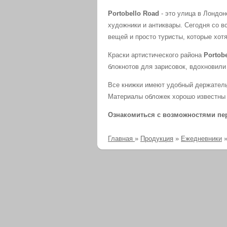
Portobello Road
- это улица в Лондон
художники и антиквары. Сегодня со 
вещей и просто туристы, которые хот
Краски артистического района
Portobe
блокнотов для зарисовок, вдохновил
Все книжки имеют удобный держатель
Материалы обложек хорошо известны по
Ознакомиться с возможностями п
Главная
»
Продукция
»
Ежедневники