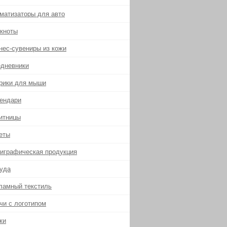
матизаторы для авто
кноты
нес-сувениры из кожи
дневники
рики для мыши
ендари
итницы
еты
играфическая продукция
уда
ламный текстиль
чи с логотипом
ки