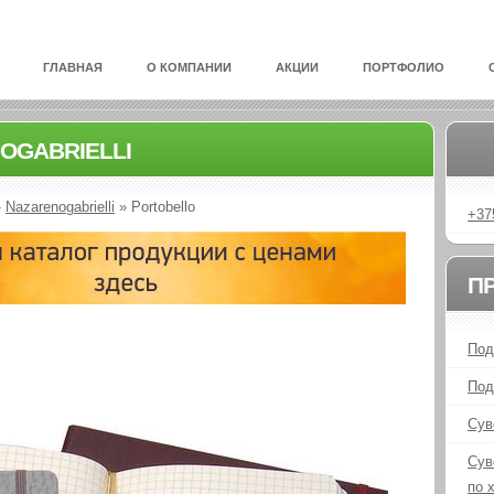
ГЛАВНАЯ
О КОМПАНИИ
АКЦИИ
ПОРТФОЛИО
OGABRIELLI
»
Nazarenogabrielli
»
Portobello
+37
П
Под
Под
Сув
Сув
по 