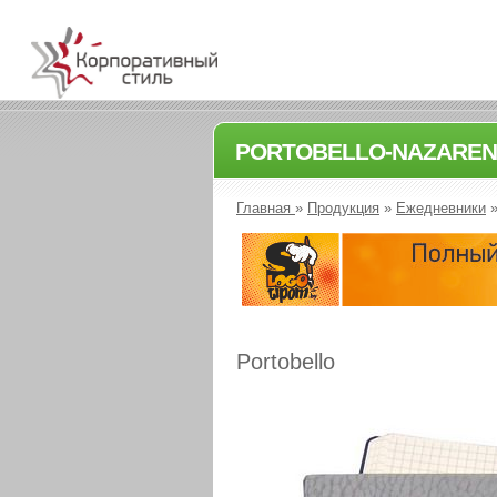
PORTOBELLO-NAZAREN
Главная
»
Продукция
»
Ежедневники
Portobello