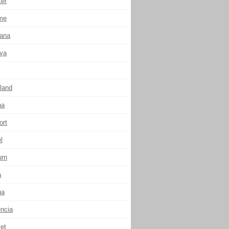
ter
me
ana
ya
land
na
ort
l
urn
a
na
encia
et